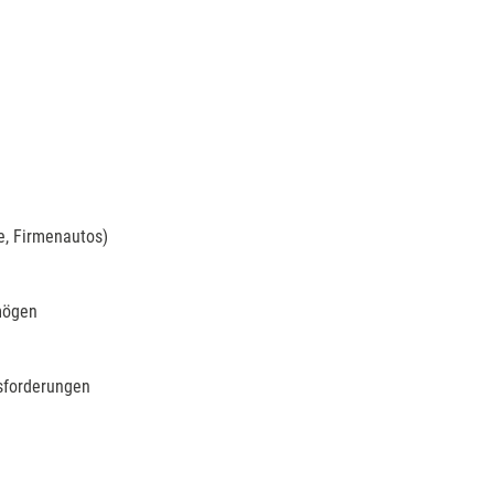
e, Firmenautos)
mögen
sforderungen