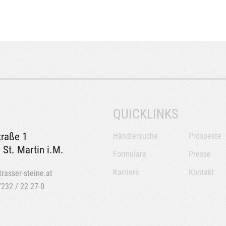
QUICKLINKS
traße 1
Händlersuche
Prospekte
 St. Martin i.M.
Formulare
Presse
Karriere
Kontakt
trasser-steine.at
7232 / 22 27-0