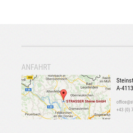
ANFAHRT
Steins
A-4113
office@s
+43 (0) 