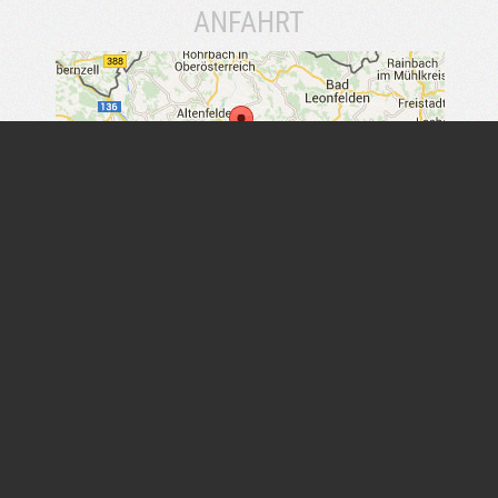
ANFAHRT
Steinstraße 1
A-4113 St. Martin i.M.
office@strasser-steine.at
+43 (0) 7232 / 22 27-0
QUICKLINKS
Händlersuche
Prospekte