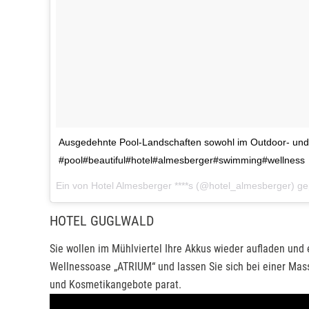
Ausgedehnte Pool-Landschaften sowohl im Outdoor- und
#pool#beautiful#hotel#almesberger#swimming#wellness
Ein von Hotel Almesberger ****s (@hotel_almesberger) g
HOTEL GUGLWALD
Sie wollen im Mühlviertel Ihre Akkus wieder aufladen und
Wellnessoase „ATRIUM“ und lassen Sie sich bei einer Mas
und Kosmetikangebote parat.