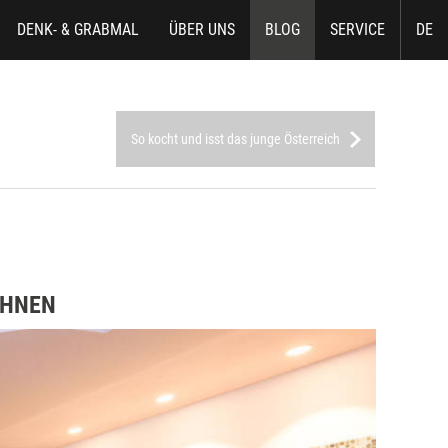
DENK- & GRABMAL
ÜBER UNS
BLOG
SERVICE
DE
So kocht und isst das junge Österreich
ÖHNEN