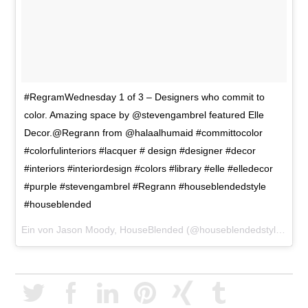
#RegramWednesday 1 of 3 – Designers who commit to
color. Amazing space by @stevengambrel featured Elle
Decor.@Regrann from @halaalhumaid #committocolor
#colorfulinteriors #lacquer # design #designer #decor
#interiors #interiordesign #colors #library #elle #elledecor
#purple #stevengambrel #Regrann #houseblendedstyle
#houseblended
Ein von Jason Moody, HouseBlended (@houseblendedstyle) gepostetes Foto am