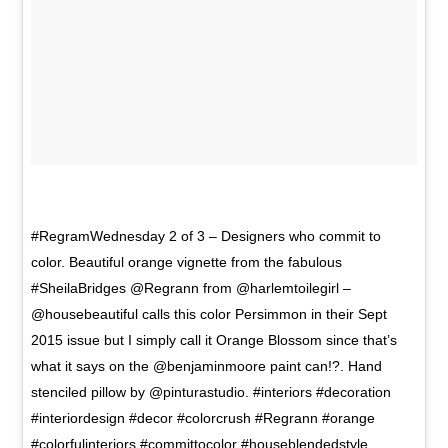
#RegramWednesday 2 of 3 – Designers who commit to
color. Beautiful orange vignette from the fabulous
#SheilaBridges @Regrann from @harlemtoilegirl –
@housebeautiful calls this color Persimmon in their Sept
2015 issue but I simply call it Orange Blossom since that’s
what it says on the @benjaminmoore paint can!?. Hand
stenciled pillow by @pinturastudio. #interiors #decoration
#interiordesign #decor #colorcrush #Regrann #orange
#colorfulinteriors #committocolor #houseblendedstyle