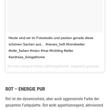
Heute sind wir im Fotostudio und packen gerade diese
schönen Sachen aus… #neues_heft #trendsetter
#tolle_farben #märz #mai #frühling #teller
#andreas_livingathome
Ein von Living at Home (@livingathome_magazin) gepostetes Foto am
ROT – ENERGIE PUR
Rot ist die dynamischste, aber auch aggressivste Farbe der
gesamten Farbpalette. Rot wirkt appetitanregend, aktivierend