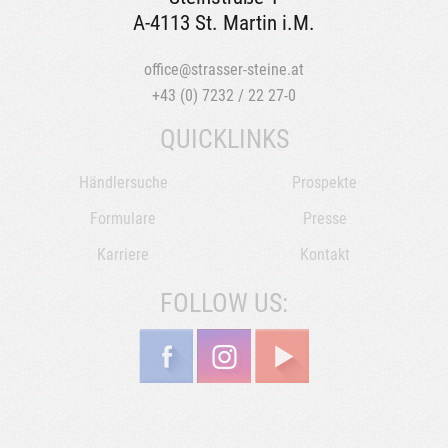
A-4113 St. Martin i.M.
office@strasser-steine.at
+43 (0) 7232 / 22 27-0
QUICKLINKS
Händlersuche
Prospekte
Formulare
Presse
Karriere
Kontakt
FOLLOW US: