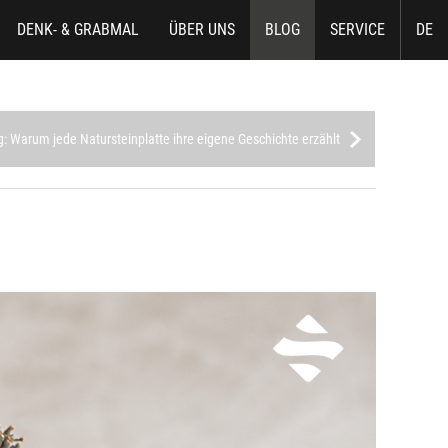
DENK- & GRABMAL
ÜBER UNS
BLOG
SERVICE
DE
ig: Warum jede Natursteinplatte ihre eigene Geschichte erzählt