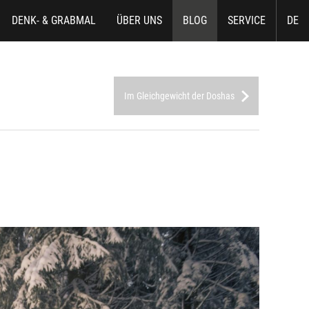
DENK- & GRABMAL
ÜBER UNS
BLOG
SERVICE
DE
Im Gleichgewicht der Doshas