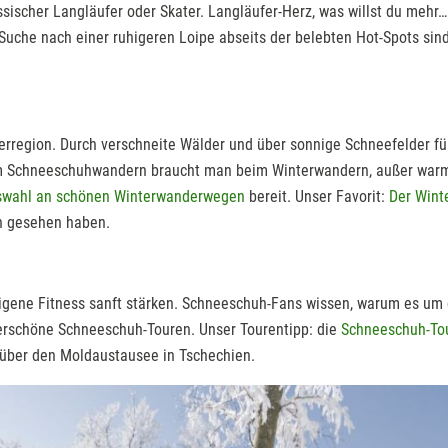
ssischer Langläufer oder Skater. Langläufer-Herz, was willst du mehr…
 Suche nach einer ruhigeren Loipe abseits der belebten Hot-Spots si
rregion. Durch verschneite Wälder und über sonnige Schneefelder füh
m Schneeschuhwandern braucht man beim Winterwandern, außer warme
uswahl an schönen Winterwanderwegen
bereit. Unser Favorit:
Der Win
h gesehen haben.
eigene Fitness sanft stärken. Schneeschuh-Fans wissen, warum es um d
rschöne Schneeschuh-Touren. Unser Tourentipp: die
Schneeschuh-To
 über den Moldaustausee in Tschechien.