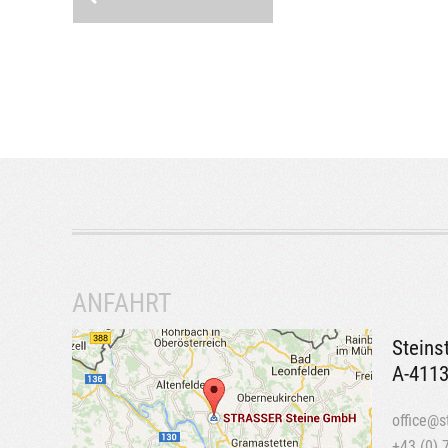
ANFAHRT
Steins
A-4113
office@s
+43 (0) 