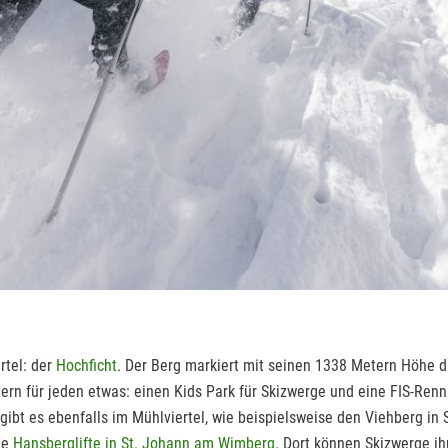
rtel: der
Hochficht
. Der Berg markiert mit seinen 1338 Metern Höhe d
tern für jeden etwas: einen Kids Park für Skizwerge und eine FIS-Renn
e gibt es ebenfalls im Mühlviertel, wie beispielsweise den Viehberg i
ie
Hansberglifte in St. Johann am Wimberg
. Dort können Skizwerge i