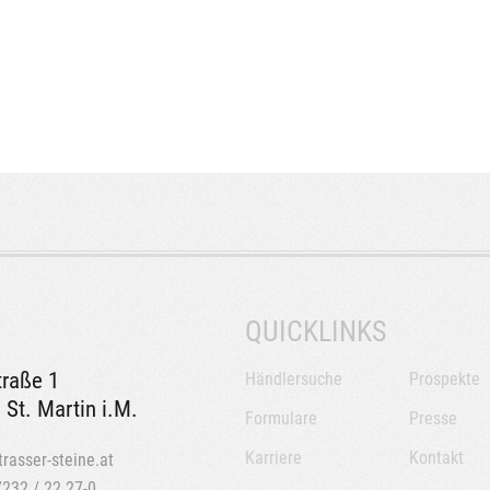
QUICKLINKS
traße 1
Händlersuche
Prospekte
 St. Martin i.M.
Formulare
Presse
Karriere
Kontakt
trasser-steine.at
7232 / 22 27-0