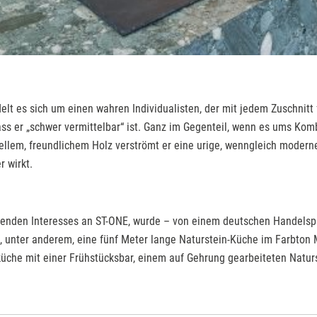
lt es sich um einen wahren Individualisten, der mit jedem Zuschnitt f
s er „schwer vermittelbar“ ist. Ganz im Gegenteil, wenn es ums Komb
ellem, freundlichem Holz verströmt er eine urige, wenngleich moderne
 wirkt.
igenden Interesses an ST-ONE, wurde – von einem deutschen Handels
man, unter anderem, eine fünf Meter lange Naturstein-Küche im Farbt
küche mit einer Frühstücksbar, einem auf Gehrung gearbeiteten Natu