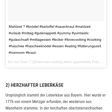
Mahlzeit ? #knödel #kartoffel #sauerkraut #mahlzeit
#urlaub #mittag #gutenappetit #yummy #yumtastic
#gulaschsaft #mittagessen #lecker #ilovecooking #cooking
#haschee #hascheeknödel #essen #eating #fütterungszeit
#nomnom #kraut
Ein von Dani ? (@dani.eat.cooking.deko) gepostetes Foto am
5. 
2) HERZHAFTER LEBERKÄSE
Ursprünglich stammt der Leberkäse aus Bayern. Hier wurde er
1776 von einem Metzger erfunden, der wiederum aus
Mannheim stammte. In der herzhaften oberösterreichischen