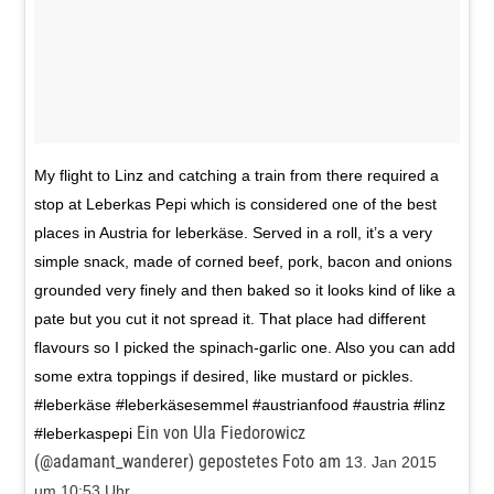
My flight to Linz and catching a train from there required a
stop at Leberkas Pepi which is considered one of the best
places in Austria for leberkäse. Served in a roll, it’s a very
simple snack, made of corned beef, pork, bacon and onions
grounded very finely and then baked so it looks kind of like a
pate but you cut it not spread it. That place had different
flavours so I picked the spinach-garlic one. Also you can add
some extra toppings if desired, like mustard or pickles.
#leberkäse #leberkäsesemmel #austrianfood #austria #linz
Ein von Ula Fiedorowicz
#leberkaspepi
(@adamant_wanderer) gepostetes Foto am
13. Jan 2015
um 10:53 Uhr