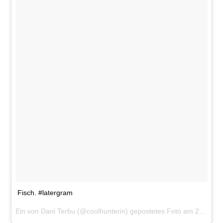
Fisch. #latergram
Ein von Dani Terbu (@coolhunterin) gepostetes Foto am
27. Aug 2015 um 11:30 Uhr