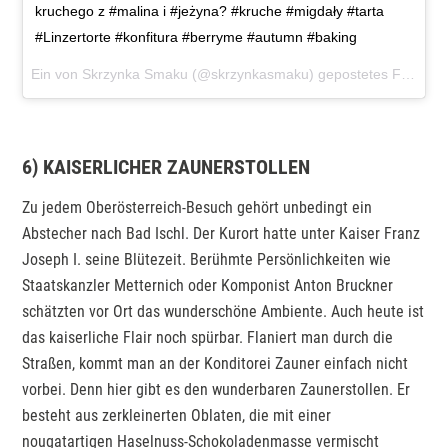
kruchego z #malina i #jeżyna? #kruche #migdały #tarta
#Linzertorte #konfitura #berryme #autumn #baking
Ein von Skrzynka Smaku (@skrzynkasmaku) gepostetes Foto am
6) KAISERLICHER ZAUNERSTOLLEN
Zu jedem Oberösterreich-Besuch gehört unbedingt ein
Abstecher nach Bad Ischl. Der Kurort hatte unter Kaiser Franz
Joseph I. seine Blütezeit. Berühmte Persönlichkeiten wie
Staatskanzler Metternich oder Komponist Anton Bruckner
schätzten vor Ort das wunderschöne Ambiente. Auch heute ist
das kaiserliche Flair noch spürbar. Flaniert man durch die
Straßen, kommt man an der Konditorei Zauner einfach nicht
vorbei. Denn hier gibt es den wunderbaren Zaunerstollen. Er
besteht aus zerkleinerten Oblaten, die mit einer
nougatartigen Haselnuss-Schokoladenmasse vermischt