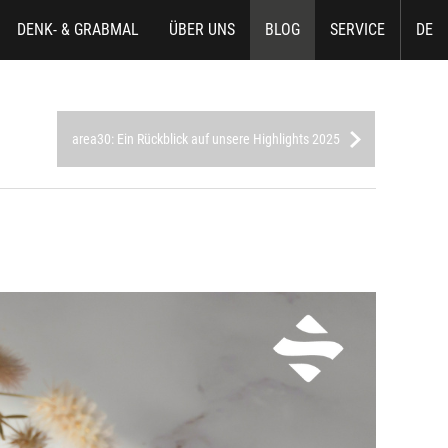
DENK- & GRABMAL
ÜBER UNS
BLOG
SERVICE
DE
area30: Ein Rückblick auf unsere Highlights 2025