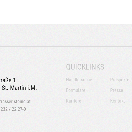
QUICKLINKS
traße 1
Händlersuche
Prospekte
 St. Martin i.M.
Formulare
Presse
Karriere
Kontakt
trasser-steine.at
7232 / 22 27-0